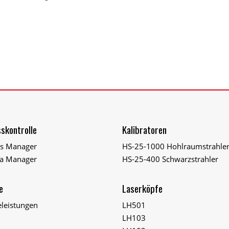
skontrolle
Kalibratoren
ss Manager
HS-25-1000 Hohlraumstrahle
a Manager
HS-25-400 Schwarzstrahler
e
Laserköpfe
eleistungen
LH501
LH103