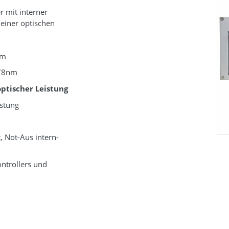
r mit interner
einer optischen
µm
978nm
optischer Leistung
istung
, Not-Aus intern-
ntrollers und