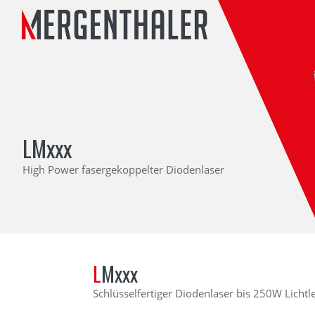
Zum Inhalt springen
LMxxx
High Power fasergekoppelter Diodenlaser
LMxxx
Schlüsselfertiger Diodenlaser bis 250W Licht