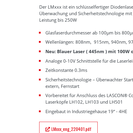
Der LMxxx ist ein schlüsselfertiger Diodenlase
Überwachung und Sicherheitstechnologie mit 
Leistung bis 250W
Glasfaserdurchmesser ab 100µm bis 800
Wellenlängen: 808nm, 915nm, 940nm, 
Neu: Blauer Laser ( 445nm ) mit 100W 
Analoge 0-10V Schnittstelle für die Laserle
Zeitkonstante 0.3ms
Sicherheitstechnologie – Überwachter Start
extern, Fernstart
Vorbereitet für Anschluss des LASCON® Co
Laserköpfe LH102, LH103 und LH501
Eingebaut in Industriegehäuse 19“ - 4HE
LMxxx_eng_220401.pdf