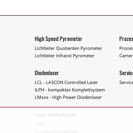
High Speed Pyrometer
Prozes
Lichtleiter Quotienten Pyrometer
Proce
Lichtleiter Infrarot Pyrometer
Camer
Diodenlaser
Servic
LCL - LASCON Controlled Laser
Servic
ILPH - kompaktes Komplettsystem
LMxxx - High Power Diodenlaser
Laser-Anwendungen
Löten
Kunststoffschweißen