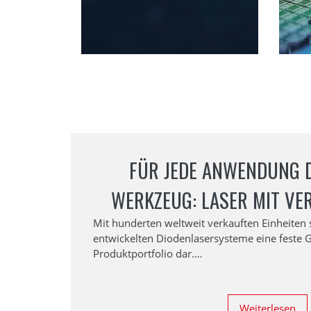
FÜR JEDE ANWENDUNG D
WERKZEUG: LASER MIT VE
WELLENLÄNGEN UND LE
Mit hunderten weltweit verkauften Einheiten s
entwickelten Diodenlasersysteme eine feste 
BEWÄHRTER MERGENTHAL
Produktportfolio dar.…
Weiterlesen