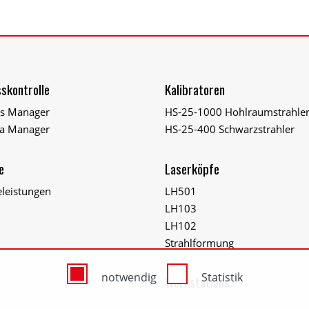
skontrolle
Kalibratoren
ss Manager
HS-25-1000 Hohlraumstrahle
a Manager
HS-25-400 Schwarzstrahler
e
Laserköpfe
eleistungen
LH501
LH103
LH102
Strahlformung
notwendig
Statistik
Workstations