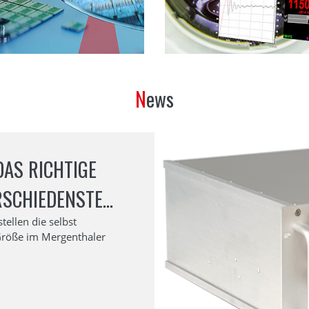
News
AS RICHTIGE
RSCHIEDENSTEN
ISTUNGEN IN
tellen die selbst
Größe im Mergenthaler
ER QUALITÄT